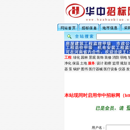
工程
:
绿化
园林
景观
装饰
装修
消防
弱电
净化
保温
土地
服务
:
设计
勘察
监理
规划
器
泵
锅炉
图书
医疗器械
医疗设备
仪器
发
本站现同时启用华中招标网（
ht
用户名：