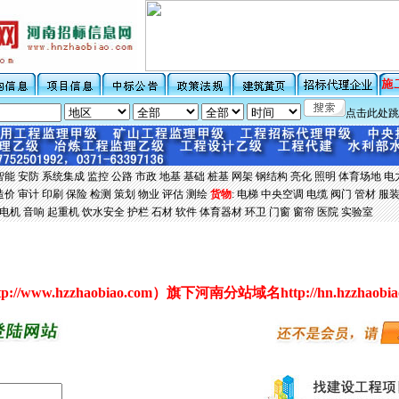
点击此处跳
智能
安防
系统集成
监控
公路
市政
地基
基础
桩基
网架
钢结构
亮化
照明
体育场地
电
造价
审计
印刷
保险
检测
策划
物业
评估
测绘
货物
:
电梯
中央空调
电缆
阀门
管材
服
电机
音响
起重机
饮水安全
护栏
石材
软件
体育器材
环卫
门窗
窗帘
医院
实验室
tp://www.hzzhaobiao.com
）旗下河南分站域名
http://hn.hzzhaobi