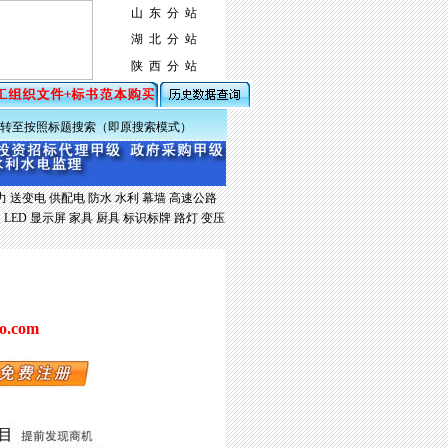
山 东 分 站
湖 北 分 站
陕 西 分 站
转至按照标题搜索（即原搜索模式）
力
送变电
供配电
防水
水利
幕墙
高速公路
装
LED
显示屏
家具
厨具
标识标牌
路灯
变压
ao.com