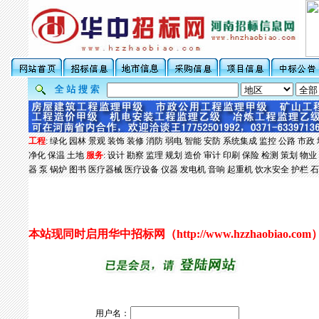
工程
:
绿化
园林
景观
装饰
装修
消防
弱电
智能
安防
系统集成
监控
公路
市政
净化
保温
土地
服务
:
设计
勘察
监理
规划
造价
审计
印刷
保险
检测
策划
物业
器
泵
锅炉
图书
医疗器械
医疗设备
仪器
发电机
音响
起重机
饮水安全
护栏
石
本站现同时启用华中招标网（
http://www.hzzhaobiao.com
用户名：