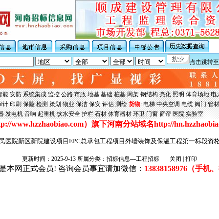
点击跳转至
智能
安防
系统集成
监控
公路
市政
地基
基础
桩基
网架
钢结构
亮化
照明
体育场地
电
审计
印刷
保险
检测
策划
物业
保洁
保安
评估
测绘
货物
:
电梯
中央空调
电缆
阀门
管
器
发电机
音响
起重机
饮水安全
护栏
石材
体育器材
环卫
门窗
窗帘
医院
实验室
tp://www.hzzhaobiao.com
）旗下河南分站域名
http://hn.hzzhaobi
民医院新区新院建设项目EPC总承包工程项目外墙装饰及保温工程第一标段资
更新时间：2025-9-13 所属分类：招标信息---工程招标
关闭
|
打印
是本网正式会员! 咨询会员事宜请加微信：
13838158976
（手机、