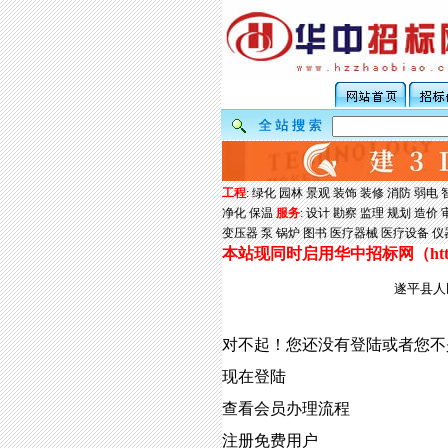
工程
:
绿化
园林
景观
装饰
装修
消防
弱电
净化
保温
服务
:
设计
勘察
监理
规划
造价
变压器
泵
锅炉
图书
医疗器械
医疗设备
仪
本站现同时启用华中招标网（
ht
遂平县人
对不起！您还没有登陆或者您不
现在登陆
查看会员办理流程
注册免费用户