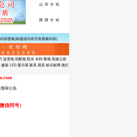
山 东 分 站
陕 西 分 站
内容搜索(标题或内容含有搜索内容)
力
送变电
供配电
防水
水利
幕墙
高速公路
材
服装
LED
显示屏
家具
厨具
标识标牌
路灯
ao.com
格预审公告
微信同号）